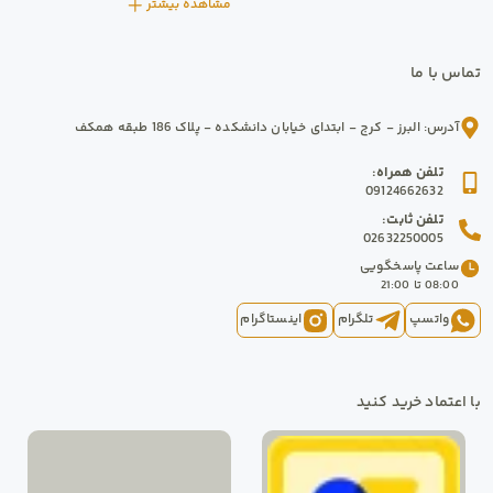
مشاهده بیشتر
تماس با ما
آدرس
:
البرز
-
کرج
-
ابتدای خیابان دانشکده - پلاک 186 طبقه همکف
تلفن همراه
:
09124662632
تلفن ثابت
:
02632250005
ساعت پاسخگویی
08:00
 تا 
21:00
واتسپ
تلگرام
اینستاگرام
با اعتماد خرید کنید