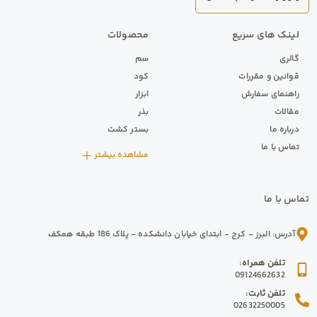
لینک های سریع
محصولات
گالری
سم
قوانین و مقررات
کود
راهنمای سفارش
ابزار
مقالات
بذر
درباره ما
بستر کشت
تماس با ما
مشاهده بیشتر
تماس با ما
آدرس
:
البرز
-
کرج
-
ابتدای خیابان دانشکده - پلاک 186 طبقه همکف
تلفن همراه
:
09124662632
تلفن ثابت
:
02632250005