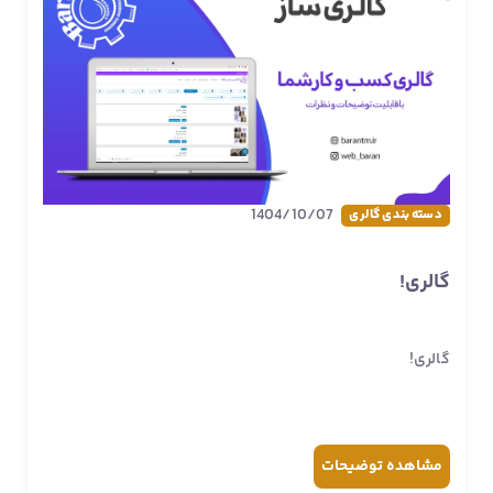
1404/10/07
دسته بندی گالری
گالری!
گالری!
مشاهده
توضیحات