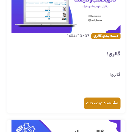
1404/10/07
دسته بندی گالری
گالری!
گالری!
مشاهده
توضیحات