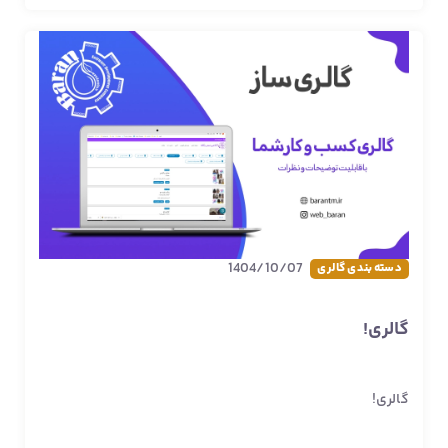
1404/10/07
دسته بندی گالری
گالری!
گالری!