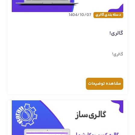
1404/10/07
دسته بندی گالری
گالری!
گالری!
مشاهده
توضیحات